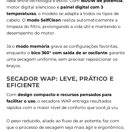
ideal entre tecnologia e estilo. Com
1600W de potência
,
motor digital silencioso e
painel digital com 3
temperaturas
, o modelo se adapta a todos os tipos de
cabelo. O
modo SelfClean
realiza automaticamente a
limpeza do filtro, prolongando a vida útil e mantendo o
desempenho do motor.
Já o
modo memória
grava as configurações favoritas,
enquanto o
bico 360° com saída de ar oscilante
garante
uma secagem uniforme, sem precisar reposicionar os
braços.
SECADOR WAP: LEVE, PRÁTICO E
EFICIENTE
Com
design compacto e recursos pensados para
facilitar o uso
, o secadore WAP entrega resultados
rápidos com o maior nível de conforto que você já viu.
O peso reduzido, aliado ao fluxo de ar potente, faz com
que o processo de secagem seja mais ágil e ergonômico,